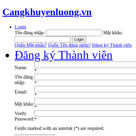
Cangkhuyenluong.vn
Login
Tên đăng nhập:
Mật khẩu:
Quên Mật khẩu?
Quên Tên đăng nhập?
Đăng ký Thành viên
Đăng ký Thành viên
Name:
*
Tên đăng
nhập:
*
Email:
*
Mật khẩu:
*
Verify
Password:
*
Fields marked with an asterisk (*) are required.