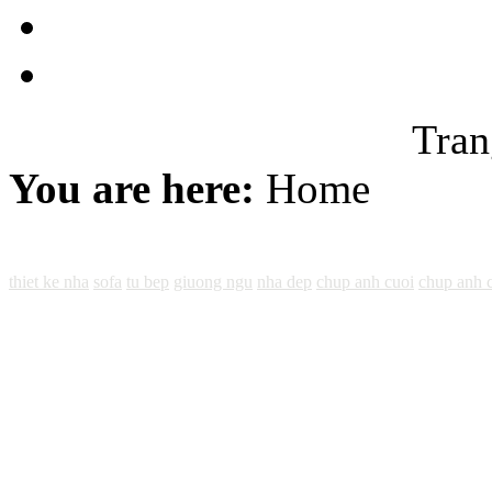
Tran
You are here:
Home
CÔNG TY CỔ PHẦN CẢNG KHUYẾN LƯƠNG
Địa chỉ: TỔ 21, PHƯỜNG TRẦN PHÚ, QUẬN HOÀNG MAI, 
thiet ke nha
sofa
tu bep
giuong ngu
nha dep
chup anh cuoi
chup anh 